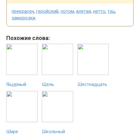
прекрасен
,
геройский
,
потом
,
влетая
,
нетто
,
тэц
,
заморозки
.
Похожие слова:
Ящурный
Щель
Шестнадцать
Шире
Школьный