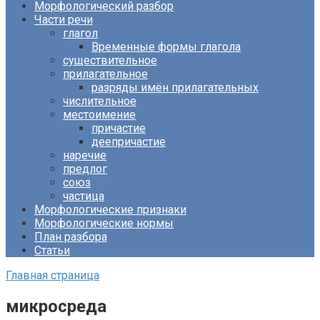
Морфологический разбор
Части речи
глагол
Временные формы глагола
существительное
прилагательное
разряды имён прилагательных
числительное
местоимение
причастие
деепричастие
наречие
предлог
союз
частица
Морфологические признаки
Морфологические нормы
План разбора
Статьи
Главная страница
микросреда