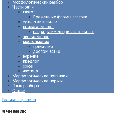
Морфологический разбор
Части речи
глагол
Временные формы глагола
существительное
прилагательное
разряды имён прилагательных
числительное
местоимение
причастие
деепричастие
наречие
предлог
союз
частица
Морфологические признаки
Морфологические нормы
План разбора
Статьи
Главная страница
ячневик