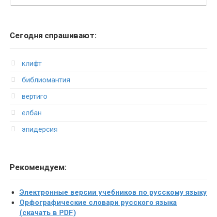
Сегодня спрашивают:
клифт
библиомантия
вертиго
елбан
эпидерсия
Рекомендуем:
Электронные версии учебников по русскому языку
Орфографические словари русского языка
(скачать в PDF)