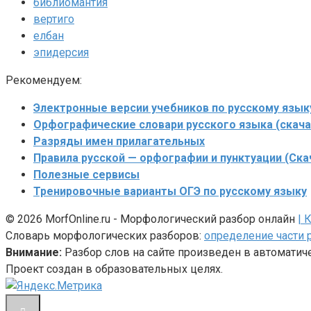
библиомантия
вертиго
елбан
эпидерсия
Рекомендуем:
Электронные версии учебников по русскому язык
Орфографические словари русского языка (скача
Разряды имен прилагательных
Правила русской — орфографии и пунктуации (Ска
Полезные сервисы
Тренировочные варианты ОГЭ по русскому языку
© 2026 MorfOnline.ru - Морфологический разбор онлайн
| 
Словарь морфологических разборов:
определение части 
Внимание:
Разбор слов на сайте произведен в автомати
Проект создан в образовательных целях.