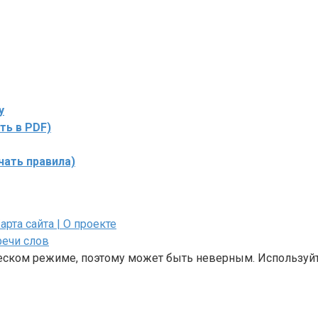
у
ть в PDF)
чать правила)
Карта сайта
| О проекте
речи слов
ческом режиме, поэтому может быть неверным. Используйт