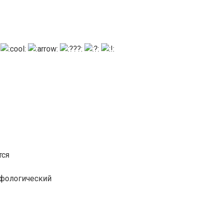
тся
рфологический