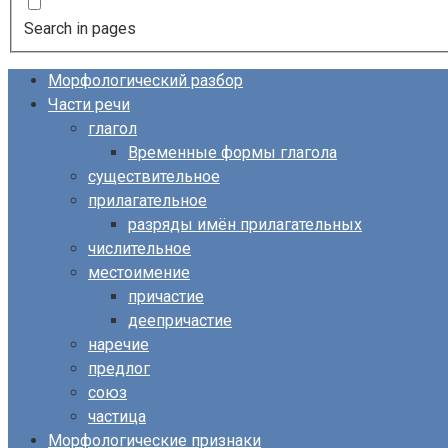
Search in pages
Морфологический разбор
Части речи
глагол
Временные формы глагола
существительное
прилагательное
разряды имён прилагательных
числительное
местоимение
причастие
деепричастие
наречие
предлог
союз
частица
Морфологические признаки