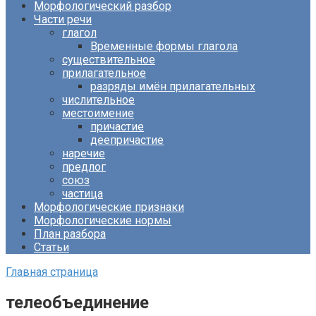
Морфологический разбор
Части речи
глагол
Временные формы глагола
существительное
прилагательное
разряды имён прилагательных
числительное
местоимение
причастие
деепричастие
наречие
предлог
союз
частица
Морфологические признаки
Морфологические нормы
План разбора
Статьи
Главная страница
телеобъединение