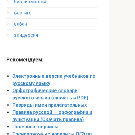
библиомантия
вертиго
елбан
эпидерсия
Рекомендуем:
Электронные версии учебников по
русскому языку
Орфографические словари
русского языка (скачать в PDF)
Разряды имен прилагательных
Правила русской — орфографии и
пунктуации (Скачать правила)
Полезные сервисы
Тренировочные варианты ОГЭ по