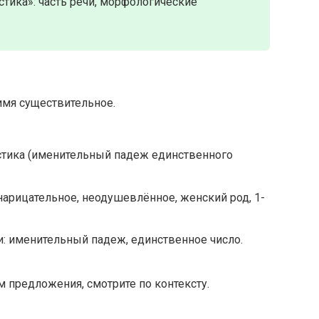
тика»: часть речи, морфологические
имя существительное.
стика (именительный падеж единственного
нарицательное, неодушевлённое, женский род, 1-
: именительный падеж, единственное число.
 предложения, смотрите по контексту.