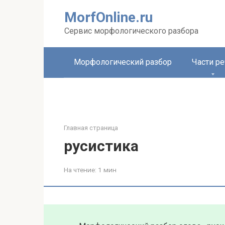
Перейти
MorfOnline.ru
к
контенту
Сервис морфологического разбора
Морфологический разбор
Части ре
Главная страница
русистика
На чтение:
1 мин