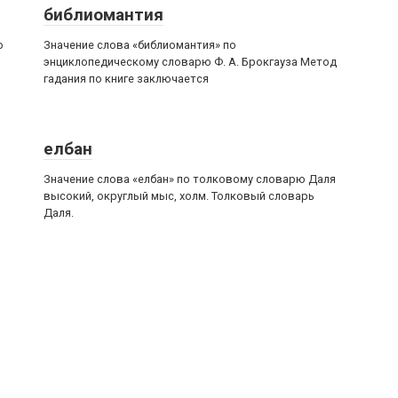
библиомантия
о
Значение слова «библиомантия» по
энциклопедическому словарю Ф. А. Брокгауза Метод
гадания по книге заключается
елбан
Значение слова «елбан» по толковому словарю Даля
высокий, округлый мыс, холм. Толковый словарь
Даля.