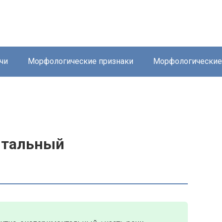
чи
Морфологические признаки
Морфологически
нтальный