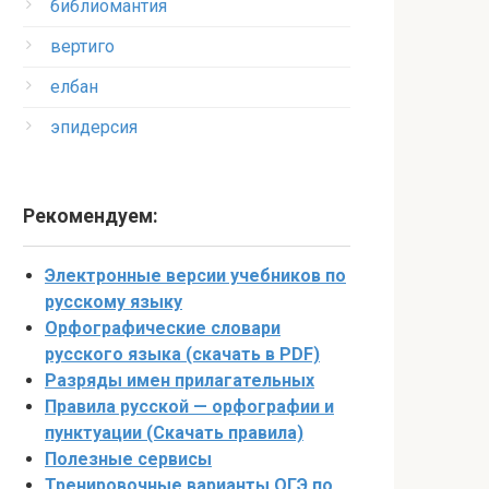
библиомантия
вертиго
елбан
эпидерсия
Рекомендуем:
Электронные версии учебников по
русскому языку
Орфографические словари
русского языка (скачать в PDF)
Разряды имен прилагательных
Правила русской — орфографии и
пунктуации (Скачать правила)
Полезные сервисы
Тренировочные варианты ОГЭ по