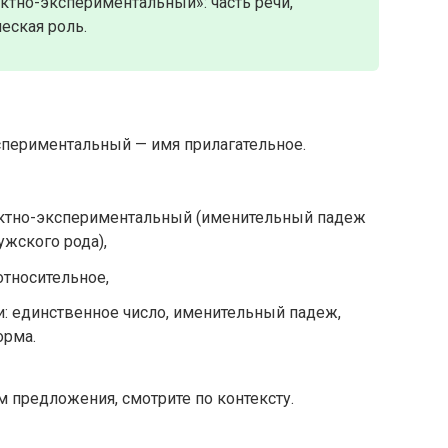
ктно-экспериментальный»: часть речи,
еская роль.
спериментальный — имя прилагательное.
ектно-экспериментальный (именительный падеж
ужского рода),
относительное,
: единственное число, именительный падеж,
орма.
 предложения, смотрите по контексту.