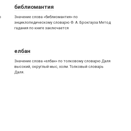
библиомантия
о
Значение слова «библиомантия» по
энциклопедическому словарю Ф. А. Брокгауза Метод
гадания по книге заключается
елбан
Значение слова «елбан» по толковому словарю Даля
высокий, округлый мыс, холм. Толковый словарь
Даля.