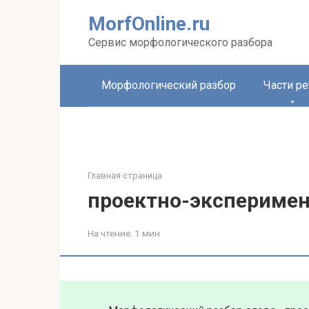
Перейти
MorfOnline.ru
к
контенту
Сервис морфологического разбора
Морфологический разбор
Части ре
Главная страница
проектно-экспериме
На чтение:
1 мин