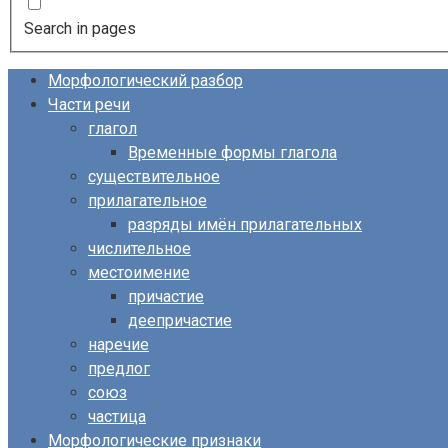
Search in pages
Морфологический разбор
Части речи
глагол
Временные формы глагола
существительное
прилагательное
разряды имён прилагательных
числительное
местоимение
причастие
деепричастие
наречие
предлог
союз
частица
Морфологические признаки