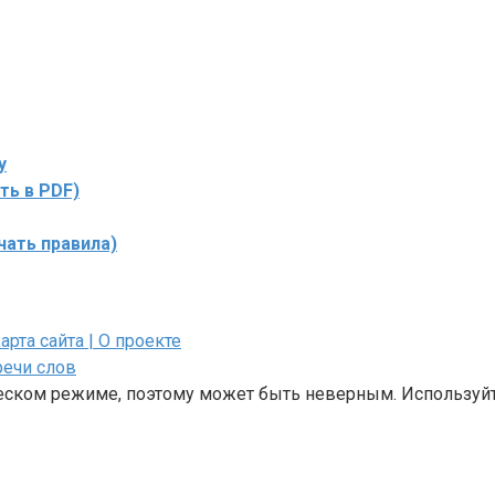
у
ть в PDF)
чать правила)
Карта сайта
| О проекте
речи слов
ческом режиме, поэтому может быть неверным. Используйт