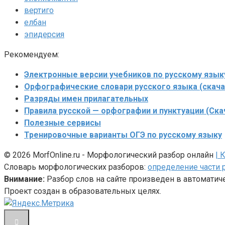
вертиго
елбан
эпидерсия
Рекомендуем:
Электронные версии учебников по русскому язык
Орфографические словари русского языка (скача
Разряды имен прилагательных
Правила русской — орфографии и пунктуации (Ска
Полезные сервисы
Тренировочные варианты ОГЭ по русскому языку
© 2026 MorfOnline.ru - Морфологический разбор онлайн
| 
Словарь морфологических разборов:
определение части 
Внимание:
Разбор слов на сайте произведен в автомати
Проект создан в образовательных целях.