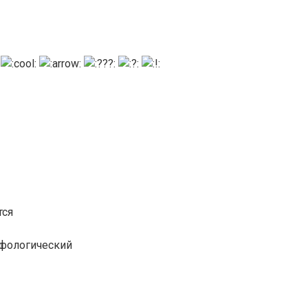
тся
рфологический