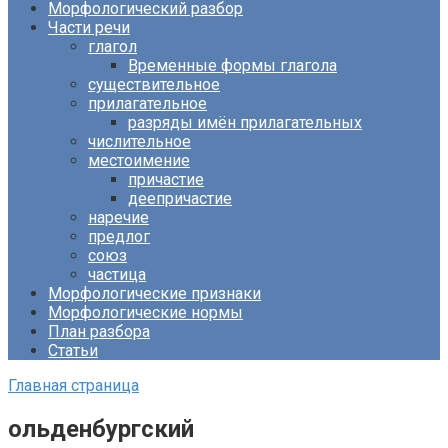
Морфологический разбор
Части речи
глагол
Временные формы глагола
существительное
прилагательное
разряды имён прилагательных
числительное
местоимение
причастие
деепричастие
наречие
предлог
союз
частица
Морфологические признаки
Морфологические нормы
План разбора
Статьи
Главная страница
ольденбургский