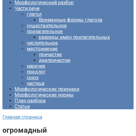
Морфологический разбор
Части речи
глагол
Временные формы глагола
существительное
прилагательное
разряды имён прилагательных
числительное
местоимение
причастие
деепричастие
наречие
предлог
союз
частица
Морфологические признаки
Морфологические нормы
План разбора
Статьи
Главная страница
огромадный