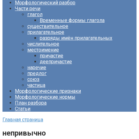
Морфологический разбор
Части речи
глагол
Временные формы глагола
существительное
прилагательное
разряды имён прилагательных
числительное
местоимение
причастие
деепричастие
наречие
предлог
союз
частица
Морфологические признаки
Морфологические нормы
План разбора
Статьи
Главная страница
непривычно