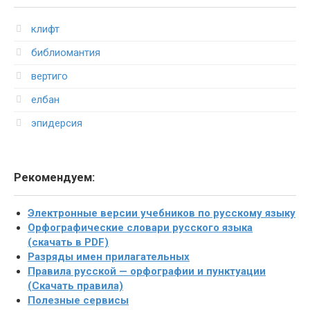
клифт
библиомантия
вертиго
елбан
эпидерсия
Рекомендуем:
Электронные версии учебников по русскому языку
Орфографические словари русского языка
(скачать в PDF)
Разряды имен прилагательных
Правила русской — орфографии и пунктуации
(Скачать правила)
Полезные сервисы