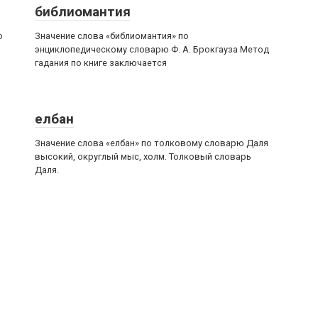
библиомантия
о
Значение слова «библиомантия» по
энциклопедическому словарю Ф. А. Брокгауза Метод
гадания по книге заключается
елбан
Значение слова «елбан» по толковому словарю Даля
высокий, округлый мыс, холм. Толковый словарь
Даля.