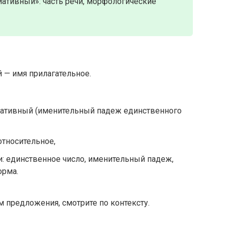
ативный»: часть речи, морфологические
 — имя прилагательное.
иативный (именительный падеж единственного
относительное,
: единственное число, именительный падеж,
орма.
 предложения, смотрите по контексту.