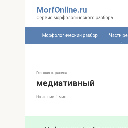
Перейти
MorfOnline.ru
к
контенту
Сервис морфологического разбора
Морфологический разбор
Части ре
Главная страница
медиативный
На чтение:
1 мин