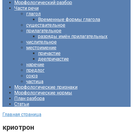
Морфологический разбор
Части речи
глагол
Временные формы глагола
существительное
прилагательное
разряды имён прилагательных
числительное
местоимение
причастие
деепричастие
наречие
предлог
союз
частица
Морфологические признаки
Морфологические нормы
План разбора
Статьи
Главная страница
криотрон