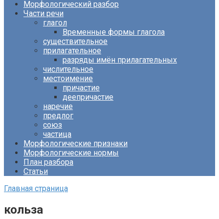
Морфологический разбор
Части речи
глагол
Временные формы глагола
существительное
прилагательное
разряды имён прилагательных
числительное
местоимение
причастие
деепричастие
наречие
предлог
союз
частица
Морфологические признаки
Морфологические нормы
План разбора
Статьи
Главная страница
кольза