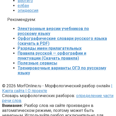
вертиго
елбан
эпидерсия
Рекомендуем:
Электронные версии учебников по
русскому языку
Орфографические словари русского языка
(скачать в PDF)
Разряды имен прилагательных
Правила русской — орфографии и
пунктуации (Скачать правила)
Полезные сервисы
Тренировочные варианты ОГЭ по русскому
языку
© 2026 MorfOnline.ru - Морфологический разбор онлайн
|
Карта сайта
| О проекте
Словарь морфологических разборов:
определение части
речи слов
Внимание:
Разбор слов на сайте произведен в
автоматическом режиме, поэтому может быть
неверным. Используйте разбор исключительно для