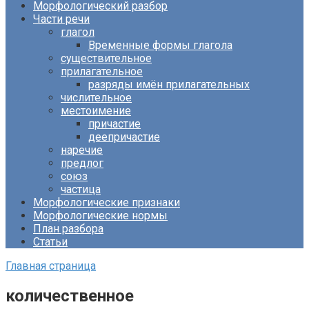
Морфологический разбор
Части речи
глагол
Временные формы глагола
существительное
прилагательное
разряды имён прилагательных
числительное
местоимение
причастие
деепричастие
наречие
предлог
союз
частица
Морфологические признаки
Морфологические нормы
План разбора
Статьи
Главная страница
количественное