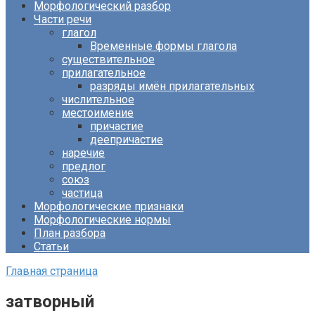
Морфологический разбор
Части речи
глагол
Временные формы глагола
существительное
прилагательное
разряды имён прилагательных
числительное
местоимение
причастие
деепричастие
наречие
предлог
союз
частица
Морфологические признаки
Морфологические нормы
План разбора
Статьи
Главная страница
затворный