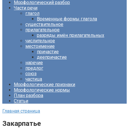
Морфологический разбор
Части речи
глагол
Временные формы глагола
существительное
прилагательное
разряды имён прилагательных
числительное
местоимение
причастие
деепричастие
наречие
предлог
союз
частица
Морфологические признаки
Морфологические нормы
План разбора
Статьи
Главная страница
Закарпатье