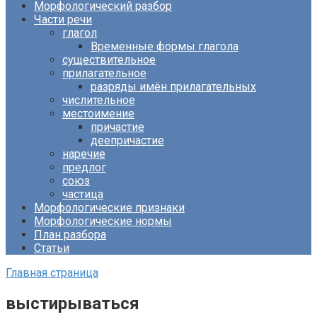
Морфологический разбор
Части речи
глагол
Временные формы глагола
существительное
прилагательное
разряды имён прилагательных
числительное
местоимение
причастие
деепричастие
наречие
предлог
союз
частица
Морфологические признаки
Морфологические нормы
План разбора
Статьи
Главная страница
выстирываться