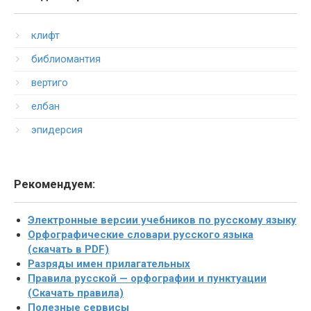
клифт
библиомантия
вертиго
елбан
эпидерсия
Рекомендуем:
Электронные версии учебников по русскому языку
Орфографические словари русского языка
(скачать в PDF)
Разряды имен прилагательных
Правила русской — орфографии и пунктуации
(Скачать правила)
Полезные сервисы