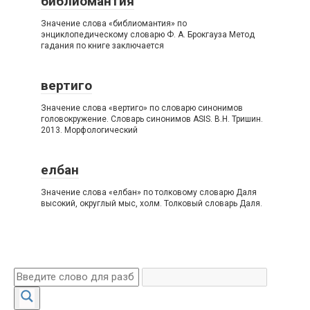
библиомантия
Значение слова «библиомантия» по
энциклопедическому словарю Ф. А. Брокгауза Метод
гадания по книге заключается
вертиго
Значение слова «вертиго» по словарю синонимов
головокружение. Словарь синонимов ASIS. В.Н. Тришин.
2013. Морфологический
елбан
Значение слова «елбан» по толковому словарю Даля
высокий, округлый мыс, холм. Толковый словарь Даля.