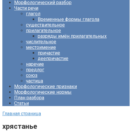
Морфологический разбор
Части речи
глагол
Временные формы глагола
существительное
прилагательное
разряды имён прилагательных
числительное
местоимение
причастие
деепричастие
наречие
предлог
союз
частица
Морфологические признаки
Морфологические нормы
План разбора
Статьи
Главная страница
хрястанье