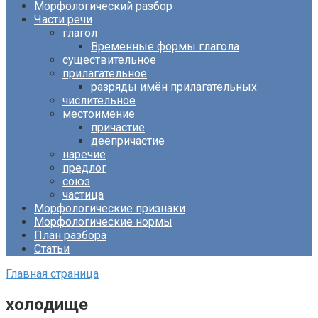
Морфологический разбор
Части речи
глагол
Временные формы глагола
существительное
прилагательное
разряды имён прилагательных
числительное
местоимение
причастие
деепричастие
наречие
предлог
союз
частица
Морфологические признаки
Морфологические нормы
План разбора
Статьи
Главная страница
холодище