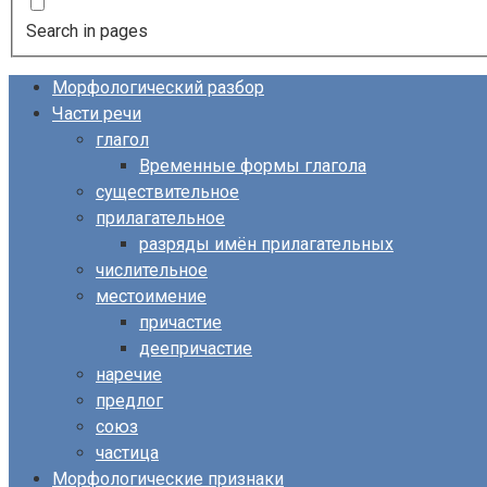
Search in pages
Морфологический разбор
Части речи
глагол
Временные формы глагола
существительное
прилагательное
разряды имён прилагательных
числительное
местоимение
причастие
деепричастие
наречие
предлог
союз
частица
Морфологические признаки