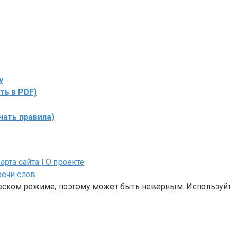
у
ть в PDF)
чать правила)
Карта сайта
| О проекте
речи слов
ческом режиме, поэтому может быть неверным. Используйт