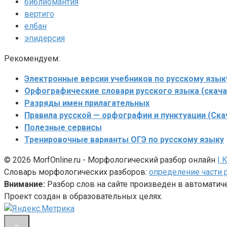
библиомантия
вертиго
елбан
эпидерсия
Рекомендуем:
Электронные версии учебников по русскому язык
Орфографические словари русского языка (скача
Разряды имен прилагательных
Правила русской — орфографии и пунктуации (Ска
Полезные сервисы
Тренировочные варианты ОГЭ по русскому языку
© 2026 MorfOnline.ru - Морфологический разбор онлайн
| 
Словарь морфологических разборов:
определение части 
Внимание:
Разбор слов на сайте произведен в автомати
Проект создан в образовательных целях.