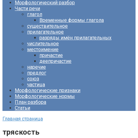
Морфологический разбор
Части речи
глагол
Временные формы глагола
существительное
прилагательное
разряды имён прилагательных
числительное
местоимение
причастие
деепричастие
наречие
предлог
союз
частица
Морфологические признаки
Морфологические нормы
План разбора
Статьи
Главная страница
тряскость