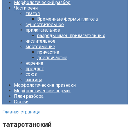
Морфологический разбор
Части речи
глагол
Временные формы глагола
существительное
прилагательное
разряды имён прилагательных
числительное
местоимение
причастие
деепричастие
наречие
предлог
союз
частица
Морфологические признаки
Морфологические нормы
План разбора
Статьи
Главная страница
татарстанский