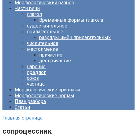
Морфологический разбор
Части речи
глагол
Временные формы глагола
существительное
прилагательное
разряды имён прилагательных
числительное
местоимение
причастие
деепричастие
наречие
предлог
союз
частица
Морфологические признаки
Морфологические нормы
План разбора
Статьи
Главная страница
сопроцессник