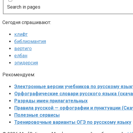
Search in pages
Сегодня спрашивают:
клифт
библиомантия
вертиго
елбан
эпидерсия
Рекомендуем:
Электронные версии учебников по русскому язык
Орфографические словари русского языка (скача
Разряды имен прилагательных
Правила русской — орфографии и пунктуации (Ска
Полезные сервисы
Тренировочные варианты ОГЭ по русскому языку