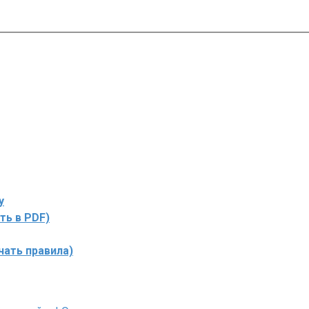
у
ть в PDF)
чать правила)