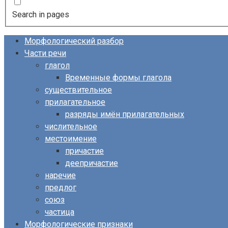
Search in pages
Морфологический разбор
Части речи
глагол
Временные формы глагола
существительное
прилагательное
разряды имён прилагательных
числительное
местоимение
причастие
деепричастие
наречие
предлог
союз
частица
Морфологические признаки