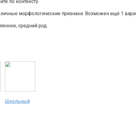
те по контексту.
азличные морфологические признаки. Возможен ещё 1 вар
енное, средний род.
Школьный