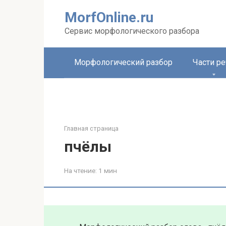
Перейти
MorfOnline.ru
к
контенту
Сервис морфологического разбора
Морфологический разбор
Части ре
Главная страница
пчёлы
На чтение:
1 мин