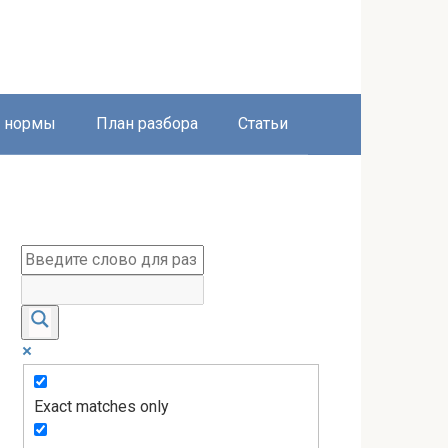
е нормы
План разбора
Статьи
Exact matches only