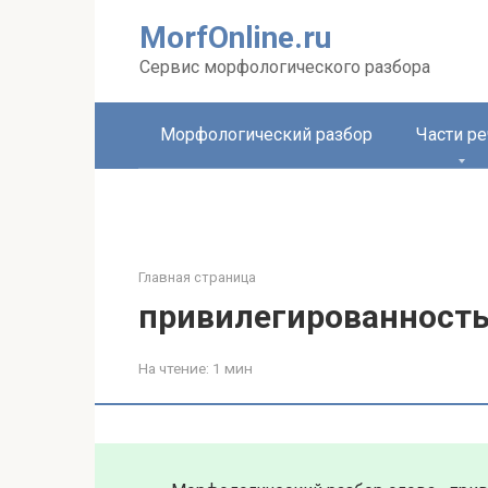
Перейти
MorfOnline.ru
к
контенту
Сервис морфологического разбора
Морфологический разбор
Части ре
Главная страница
привилегированност
На чтение:
1 мин