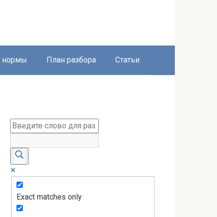
е нормы
План разбора
Статьи
Exact matches only