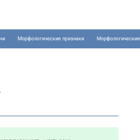
чи
Морфологические признаки
Морфологически
ь