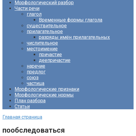
Морфологический разбор
Части речи
глагол
Временные формы глагола
существительное
прилагательное
разряды имён прилагательных
числительное
местоимение
причастие
деепричастие
наречие
предлог
союз
частица
Морфологические признаки
Морфологические нормы
План разбора
Статьи
Главная страница
пообследоваться