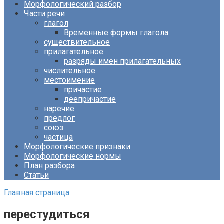
Морфологический разбор
Части речи
глагол
Временные формы глагола
существительное
прилагательное
разряды имён прилагательных
числительное
местоимение
причастие
деепричастие
наречие
предлог
союз
частица
Морфологические признаки
Морфологические нормы
План разбора
Статьи
Главная страница
перестудиться