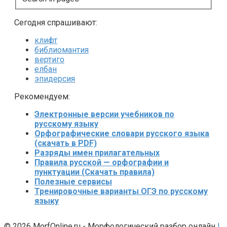
Сегодня спрашивают:
клифт
библиомантия
вертиго
елбан
эпидерсия
Рекомендуем:
Электронные версии учебников по
русскому языку
Орфографические словари русского языка
(скачать в PDF)
Разряды имен прилагательных
Правила русской — орфографии и
пунктуации (Скачать правила)
Полезные сервисы
Тренировочные варианты ОГЭ по русскому
языку
© 2026 MorfOnline.ru - Морфологический разбор онлайн
|