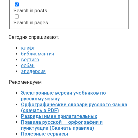
Search in posts
Search in pages
Сегодня спрашивают:
клифт
библиомантия
вертиго
елбан
эпидерсия
Рекомендуем:
Электронные версии учебников по
русскому языку
Орфографические словари русского языка
(скачать в PDF)
Разряды имен прилагательных
Правила русской — орфографии и
пунктуации (Скачать правила)
Полезные сервисы