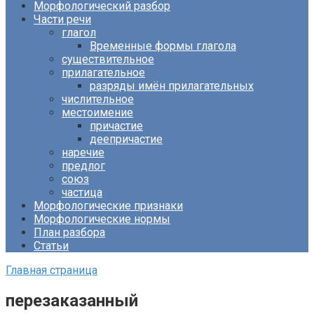
Морфологический разбор
Части речи
глагол
Временные формы глагола
существительное
прилагательное
разряды имён прилагательных
числительное
местоимение
причастие
деепричастие
наречие
предлог
союз
частица
Морфологические признаки
Морфологические нормы
План разбора
Статьи
Главная страница
перезаказанный