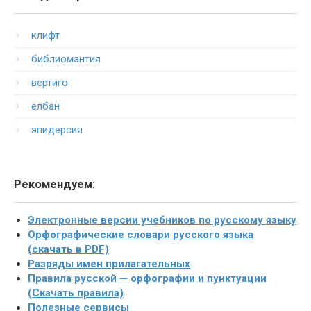
клифт
библиомантия
вертиго
елбан
эпидерсия
Рекомендуем:
Электронные версии учебников по русскому языку
Орфографические словари русского языка
(скачать в PDF)
Разряды имен прилагательных
Правила русской — орфографии и пунктуации
(Скачать правила)
Полезные сервисы