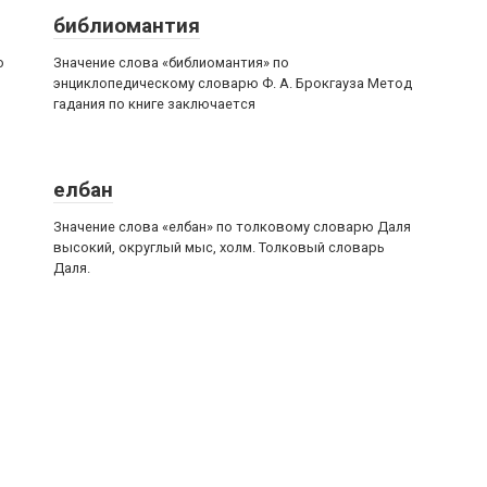
библиомантия
о
Значение слова «библиомантия» по
энциклопедическому словарю Ф. А. Брокгауза Метод
гадания по книге заключается
елбан
Значение слова «елбан» по толковому словарю Даля
высокий, округлый мыс, холм. Толковый словарь
Даля.