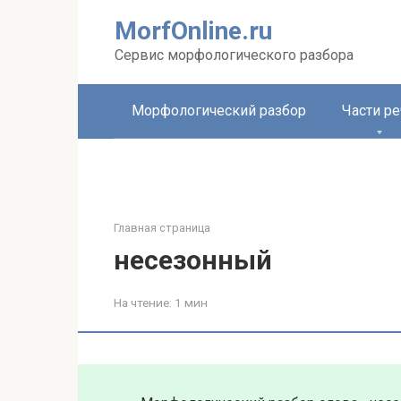
Перейти
MorfOnline.ru
к
контенту
Сервис морфологического разбора
Морфологический разбор
Части ре
Главная страница
несезонный
На чтение:
1 мин