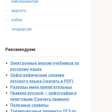
библиомантия
вертиго
елбан
эпидерсия
Рекомендуем:
Электронные версии учебников по
русскому языку
Орфографические словари
русского языка (скачать в PDF)
Разряды имен прилагательных
Правила русской — орфографии и
пунктуации (Скачать правила)
Полезные сервисы
Тренировочные варианты ОГЭ по