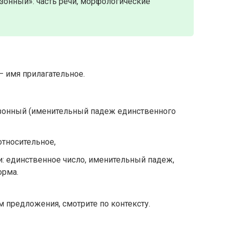
зонный»: часть речи, морфологические
— имя прилагательное.
езонный (именительный падеж единственного
относительное,
: единственное число, именительный падеж,
орма.
 предложения, смотрите по контексту.