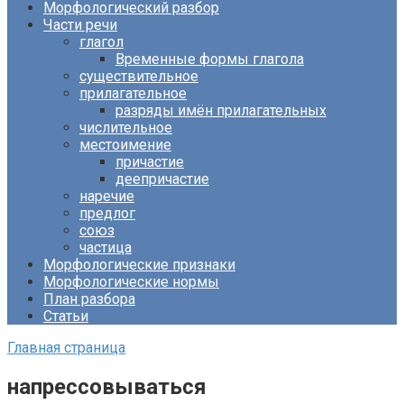
Морфологический разбор
Части речи
глагол
Временные формы глагола
существительное
прилагательное
разряды имён прилагательных
числительное
местоимение
причастие
деепричастие
наречие
предлог
союз
частица
Морфологические признаки
Морфологические нормы
План разбора
Статьи
Главная страница
напрессовываться