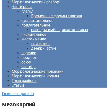
Морфологический разбор
Части речи
глагол
Временные формы глагола
существительное
прилагательное
разряды имён прилагательных
числительное
местоимение
причастие
деепричастие
наречие
предлог
союз
частица
Морфологические признаки
Морфологические нормы
План разбора
Статьи
Главная страница
мезокарпий