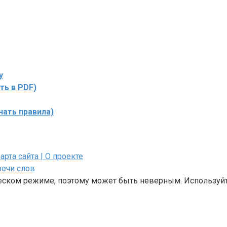
у
ть в PDF)
чать правила)
Карта сайта
| О проекте
речи слов
ческом режиме, поэтому может быть неверным. Используйт