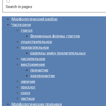
Search in pages
Морфологический разбор
Части речи
глагол
Временные формы глагола
существительное
прилагательное
разряды имён прилагательных
числительное
местоимение
причастие
деепричастие
наречие
предлог
союз
частица
Морфологические признаки