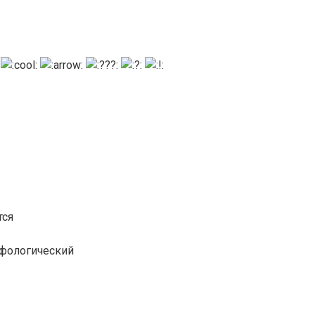
тся
рфологический