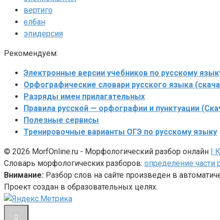
вертиго
елбан
эпидерсия
Рекомендуем:
Электронные версии учебников по русскому язык
Орфографические словари русского языка (скача
Разряды имен прилагательных
Правила русской — орфографии и пунктуации (Ска
Полезные сервисы
Тренировочные варианты ОГЭ по русскому языку
© 2026 MorfOnline.ru - Морфологический разбор онлайн
| 
Словарь морфологических разборов:
определение части 
Внимание:
Разбор слов на сайте произведен в автомати
Проект создан в образовательных целях.