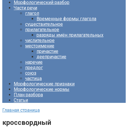
Морфологический разбор
Части речи
глагол
Временные формы глагола
существительное
прилагательное
разряды имён прилагательных
числительное
местоимение
причастие
деепричастие
наречие
предлог
союз
частица
Морфологические признаки
Морфологические нормы
План разбора
Статьи
Главная страница
кроссвордный