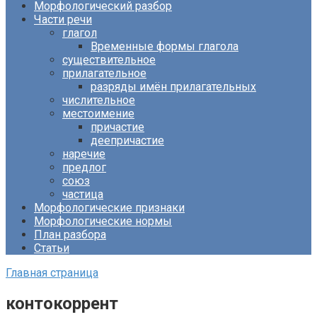
Морфологический разбор
Части речи
глагол
Временные формы глагола
существительное
прилагательное
разряды имён прилагательных
числительное
местоимение
причастие
деепричастие
наречие
предлог
союз
частица
Морфологические признаки
Морфологические нормы
План разбора
Статьи
Главная страница
контокоррент