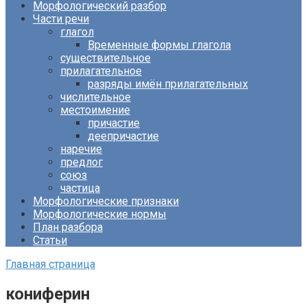
Морфологический разбор
Части речи
глагол
Временные формы глагола
существительное
прилагательное
разряды имён прилагательных
числительное
местоимение
причастие
деепричастие
наречие
предлог
союз
частица
Морфологические признаки
Морфологические нормы
План разбора
Статьи
Главная страница
кониферин