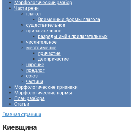
Морфологический разбор
Части речи
глагол
Временные формы глагола
существительное
прилагательное
разряды имён прилагательных
числительное
местоимение
причастие
деепричастие
наречие
предлог
союз
частица
Морфологические признаки
Морфологические нормы
План разбора
Статьи
Главная страница
Киевщина