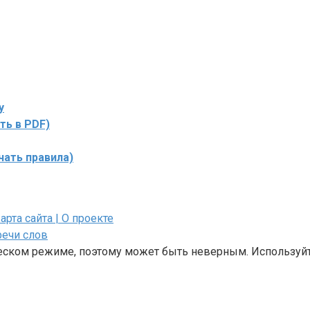
у
ть в PDF)
чать правила)
Карта сайта
| О проекте
речи слов
ческом режиме, поэтому может быть неверным. Используйт