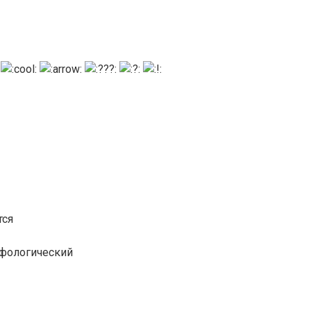
тся
рфологический