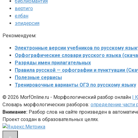
библиомантия
вертиго
елбан
эпидерсия
Рекомендуем:
Электронные версии учебников по русскому язык
Орфографические словари русского языка (скача
Разряды имен прилагательных
Правила русской — орфографии и пунктуации (Ска
Полезные сервисы
Тренировочные варианты ОГЭ по русскому языку
© 2026 MorfOnline.ru - Морфологический разбор онлайн
| 
Словарь морфологических разборов:
определение части 
Внимание:
Разбор слов на сайте произведен в автомати
Проект создан в образовательных целях.