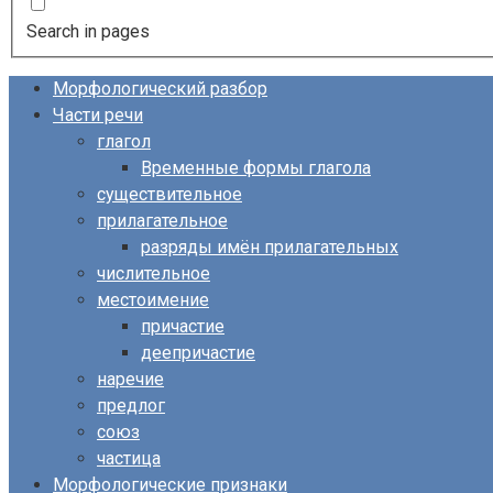
Search in pages
Морфологический разбор
Части речи
глагол
Временные формы глагола
существительное
прилагательное
разряды имён прилагательных
числительное
местоимение
причастие
деепричастие
наречие
предлог
союз
частица
Морфологические признаки