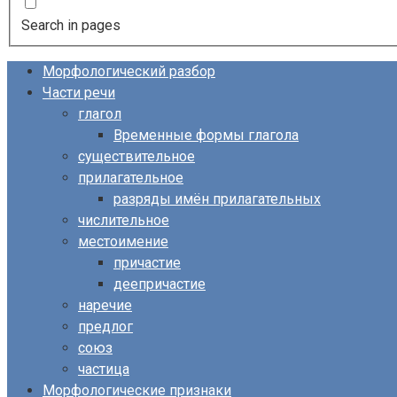
Search in pages
Морфологический разбор
Части речи
глагол
Временные формы глагола
существительное
прилагательное
разряды имён прилагательных
числительное
местоимение
причастие
деепричастие
наречие
предлог
союз
частица
Морфологические признаки