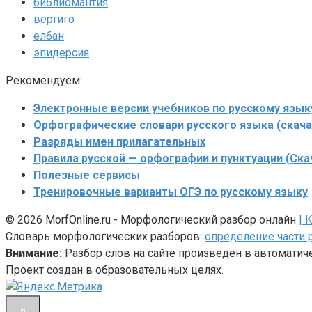
библиомантия
вертиго
елбан
эпидерсия
Рекомендуем:
Электронные версии учебников по русскому язык
Орфографические словари русского языка (скача
Разряды имен прилагательных
Правила русской — орфографии и пунктуации (Ска
Полезные сервисы
Тренировочные варианты ОГЭ по русскому языку
© 2026 MorfOnline.ru - Морфологический разбор онлайн
| 
Словарь морфологических разборов:
определение части 
Внимание:
Разбор слов на сайте произведен в автомати
Проект создан в образовательных целях.