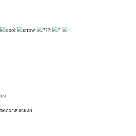
тся
рфологический