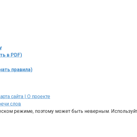
у
ть в PDF)
чать правила)
Карта сайта
| О проекте
речи слов
ческом режиме, поэтому может быть неверным. Используйт