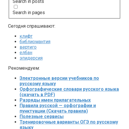
Search in posts
Search in pages
Сегодня спрашивают:
клифт
библиомантия
вертиго
елбан
эпидерсия
Рекомендуем:
Электронные версии учебников по
русскому языку
Орфографические словари русского языка
(скачать в PDF)
Разряды имен прилагательных
Правила русской — орфографии и
пунктуации (Скачать правила)
Полезные сервисы
Тренировочные варианты ОГЭ по русскому
языку