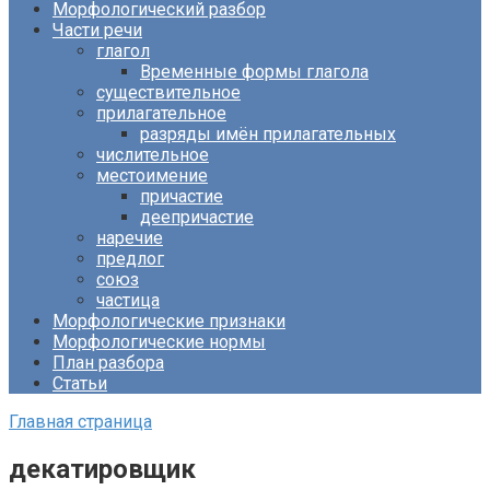
Морфологический разбор
Части речи
глагол
Временные формы глагола
существительное
прилагательное
разряды имён прилагательных
числительное
местоимение
причастие
деепричастие
наречие
предлог
союз
частица
Морфологические признаки
Морфологические нормы
План разбора
Статьи
Главная страница
декатировщик