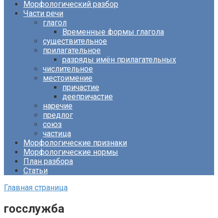
Морфологический разбор
Части речи
глагол
Временные формы глагола
существительное
прилагательное
разряды имён прилагательных
числительное
местоимение
причастие
деепричастие
наречие
предлог
союз
частица
Морфологические признаки
Морфологические нормы
План разбора
Статьи
Главная страница
госслужба