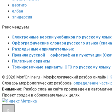
вертиго
елбан
эпидерсия
Рекомендуем:
Электронные версии учебников по русскому язык
Орфографические словари русского языка (скача
Разряды имен прилагательных
Правила русской — орфографии и пунктуации (Ска
Полезные сервисы
Тренировочные варианты ОГЭ по русскому языку
© 2026 MorfOnline.ru - Морфологический разбор онлайн
| 
Словарь морфологических разборов:
определение части 
Внимание:
Разбор слов на сайте произведен в автомати
Проект создан в образовательных целях.