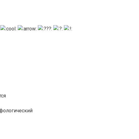
тся
рфологический