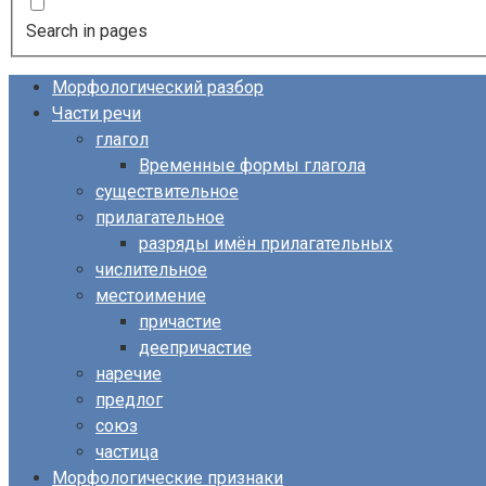
Search in pages
Морфологический разбор
Части речи
глагол
Временные формы глагола
существительное
прилагательное
разряды имён прилагательных
числительное
местоимение
причастие
деепричастие
наречие
предлог
союз
частица
Морфологические признаки