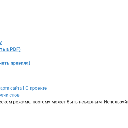
у
ть в PDF)
чать правила)
Карта сайта
| О проекте
речи слов
ческом режиме, поэтому может быть неверным. Используйт