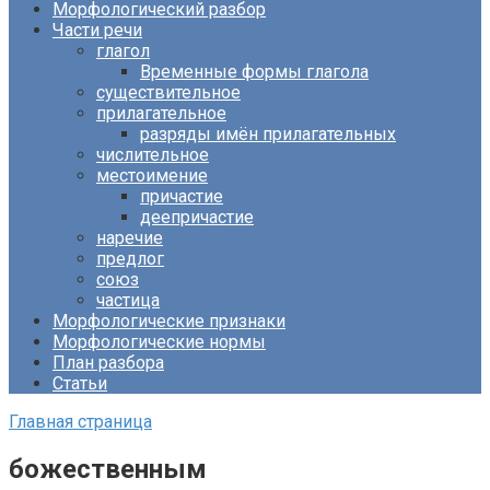
Морфологический разбор
Части речи
глагол
Временные формы глагола
существительное
прилагательное
разряды имён прилагательных
числительное
местоимение
причастие
деепричастие
наречие
предлог
союз
частица
Морфологические признаки
Морфологические нормы
План разбора
Статьи
Главная страница
божественным