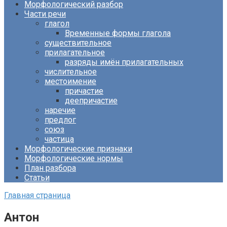
Морфологический разбор
Части речи
глагол
Временные формы глагола
существительное
прилагательное
разряды имён прилагательных
числительное
местоимение
причастие
деепричастие
наречие
предлог
союз
частица
Морфологические признаки
Морфологические нормы
План разбора
Статьи
Главная страница
Антон